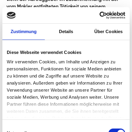
vom Makler entfalteten Tätigkeit von seinem
potenziellen und vom Makler nachgewiesenen
Hauptvertragspartner eine andere Gelegenheit zum
Hauptvertragsabschluss erfährt oder über die
Zustimmung
Details
Über Cookies
nachgewiesene Gelegenheit mit dem
Rechtsnachfolger des potenziellen
Hauptvertragspartners den Hauptvertrag abschließt
Diese Webseite verwendet Cookies
oder das nachgewiesene Objekt käuflich erwirbt,
Wir verwenden Cookies, um Inhalte und Anzeigen zu
anstatt es zu mieten, zu pachten bzw. umgekehrt. Um
personalisieren, Funktionen für soziale Medien anbieten
die Provisionspflicht bei Ersatzgeschäften
zu können und die Zugriffe auf unsere Website zu
auszulösen, ist es nicht erforderlich, dass das
analysieren. Außerdem geben wir Informationen zu Ihrer
provisionspflichtige Geschäft mit dem ursprünglich
Verwendung unserer Website an unsere Partner für
vorgesehenen wirtschaftlich gleichwertig im Sinne
soziale Medien, Werbung und Analysen weiter. Unsere
der von der Rechtssprechung zum Begriff der
Partner führen diese Informationen möglicherweise mit
wirtschaftlichen Identität entwickelten
weiteren Daten zusammen, die Sie ihnen bereitgestellt
Voraussetzungen sein muss.
haben oder die sie im Rahmen Ihrer Nutzung der Dienste
gesammelt haben.
§ 6 Aufwendungsersatz
Einwilligungsauswahl