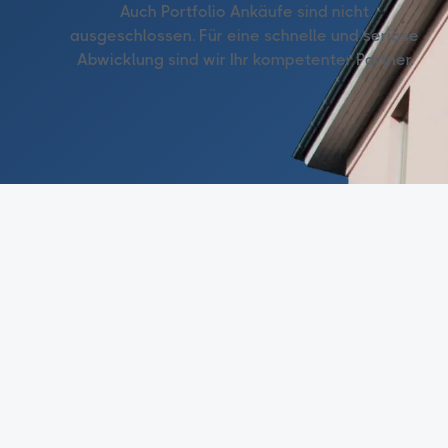
Auch Portfolio Ankäufe sind nicht
ausgeschlossen. Für eine schnelle und seriöse
Abwicklung sind wir Ihr kompetenter Partner.