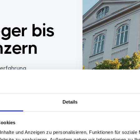
ger bis
zern
serfahrung
ierung
Details
500+
Cookies
Track Record aus über
nhalte und Anzeigen zu personalisieren, Funktionen für soziale
500 Transaktionen.
Website zu analysieren. Außerdem geben wir Informationen zu I